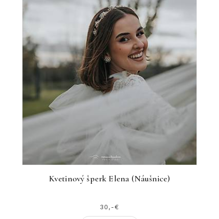
Kvetinový šperk Elena (Náušnice)
30,-€