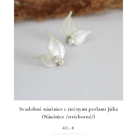
Svadobné náušnice s riečnymi perlami Júlia
(Náušnice /strieborné/)
40,-€