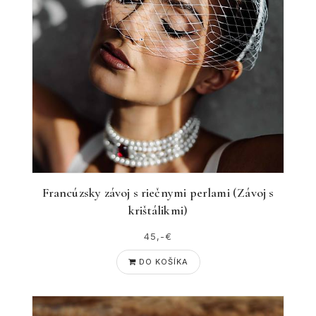
Francúzsky závoj s riečnymi perlami (Závoj s
krištálikmi)
45,-€
DO KOŠÍKA