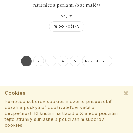
náušnice s perlami /obe malé/)
55,-€
DO KOŠÍKA
1
2
3
4
5
Nasledujúce
Cookies
Pomocou súborov cookies môžeme prispôsobiť
obsah a poskytnúť používateľovi väčšiu
KONTAKT
bezpečnosť. Kliknutím na tlačidlo X alebo použitím
tejto stránky súhlasíte s používaním súborov
+421 907 186 828
cookies.
info@svadobnesperky.sk