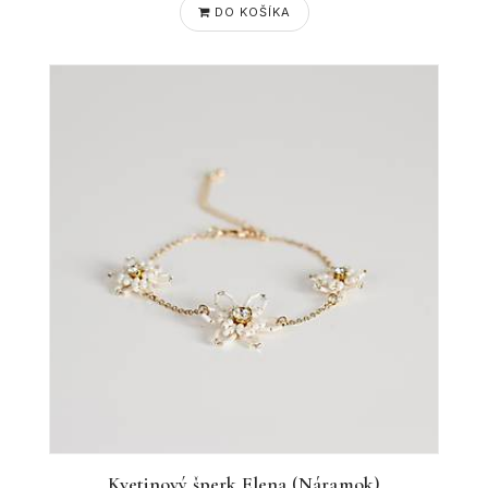
DO KOŠÍKA
Kvetinový šperk Elena (Náramok)