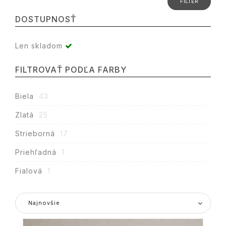
DOSTUPNOSŤ
Len skladom
FILTROVAŤ PODĽA FARBY
Biela
43
Zlatá
25
Strieborná
17
Priehľadná
1
Fialová
1
Najnovšie