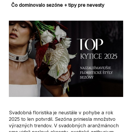
Čo dominovalo sezóne + tipy pre nevesty
Svadobná floristika je neustále v pohybe a rok
2025 to len potvrdil. Sezóna priniesla množstvo
výrazných trendov. V svadobných aranžmánoch
sme videli perlové akcenty, exotické anthurium,