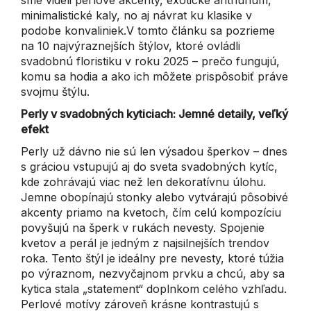
minimalistické kaly, no aj návrat ku klasike v
podobe konvaliniek.V tomto článku sa pozrieme
na 10 najvýraznejších štýlov, ktoré ovládli
svadobnú floristiku v roku 2025 – prečo fungujú,
komu sa hodia a ako ich môžete prispôsobiť práve
svojmu štýlu.
Perly v svadobných kyticiach: Jemné detaily, veľký
efekt
Perly už dávno nie sú len výsadou šperkov – dnes
s gráciou vstupujú aj do sveta svadobných kytíc,
kde zohrávajú viac než len dekoratívnu úlohu.
Jemne obopínajú stonky alebo vytvárajú pôsobivé
akcenty priamo na kvetoch, čím celú kompozíciu
povyšujú na šperk v rukách nevesty. Spojenie
kvetov a perál je jedným z najsilnejších trendov
roka. Tento štýl je ideálny pre nevesty, ktoré túžia
po výraznom, nezvyčajnom prvku a chcú, aby sa
kytica stala „statement“ doplnkom celého vzhľadu.
Perlové motívy zároveň krásne kontrastujú s