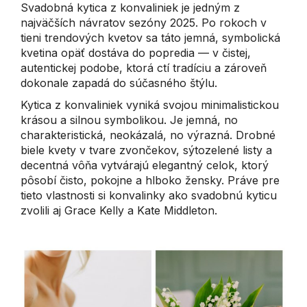
Svadobná kytica z konvaliniek je jedným z
najväčších návratov sezóny 2025. Po rokoch v
tieni trendových kvetov sa táto jemná, symbolická
kvetina opäť dostáva do popredia — v čistej,
autentickej podobe, ktorá ctí tradíciu a zároveň
dokonale zapadá do súčasného štýlu.
Kytica z konvaliniek vyniká svojou minimalistickou
krásou a silnou symbolikou. Je jemná, no
charakteristická, neokázalá, no výrazná. Drobné
biele kvety v tvare zvončekov, sýtozelené listy a
decentná vôňa vytvárajú elegantný celok, ktorý
pôsobí čisto, pokojne a hlboko žensky. Práve pre
tieto vlastnosti si konvalinky ako svadobnú kyticu
zvolili aj Grace Kelly a Kate Middleton.