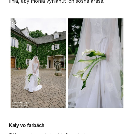
línia, aby mohla vyniknúť ich sošná krása.
Kaly vo farbách