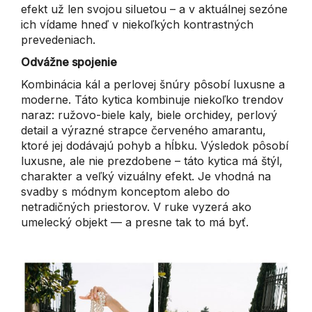
efekt už len svojou siluetou – a v aktuálnej sezóne
ich vídame hneď v niekoľkých kontrastných
prevedeniach.
Odvážne spojenie
Kombinácia kál a perlovej šnúry pôsobí luxusne a
moderne. Táto kytica kombinuje niekoľko trendov
naraz: ružovo-biele kaly, biele orchidey, perlový
detail a výrazné strapce červeného amarantu,
ktoré jej dodávajú pohyb a hĺbku. Výsledok pôsobí
luxusne, ale nie prezdobene – táto kytica má štýl,
charakter a veľký vizuálny efekt. Je vhodná na
svadby s módnym konceptom alebo do
netradičných priestorov. V ruke vyzerá ako
umelecký objekt — a presne tak to má byť.