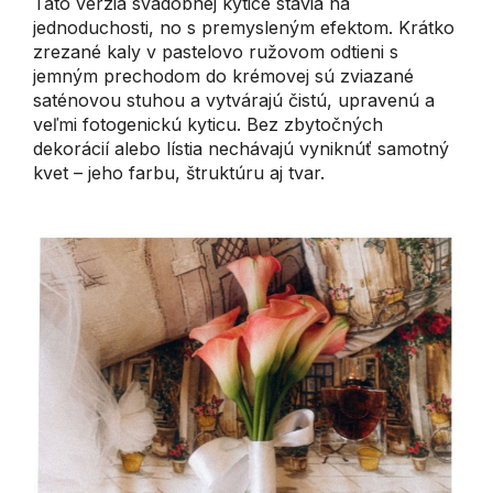
Táto verzia svadobnej kytice stavia na
jednoduchosti, no s premysleným efektom. Krátko
zrezané kaly v pastelovo ružovom odtieni s
jemným prechodom do krémovej sú zviazané
saténovou stuhou a vytvárajú čistú, upravenú a
veľmi fotogenickú kyticu. Bez zbytočných
dekorácií alebo lístia nechávajú vyniknúť samotný
kvet – jeho farbu, štruktúru aj tvar.