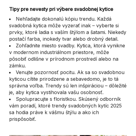
Tipy pre nevesty pri výbere svadobnej kytice
Nehľadajte dokonalú kópiu trendu. Každá
svadobná kytica môže vyzerať inak – vyberte si
prvky, ktoré ladia s vaším štýlom a šatami. Niekedy
postačí farba, inokedy tvar alebo drobný detail.
Zohľadnite miesto svadby. Kytica, ktorá vynikne
v modernom industriálnom priestore, môže
pôsobiť odlišne v prírodnom prostredí alebo na
zámku.
Venujte pozornosť pocitu. Ak sa so svadobnou
kyticou cítite prirodzene a sebavedomo, je to tá
správna voľba. Trendy sú len inšpiráciou – dôležité
je, aby kytica vystihovala vašu osobnosť.
Spolupracujte s floristkou. Skúsený odborník
vám poradí, ktoré trendy svadobných kytíc 2025
sa hodia práve k vášmu štýlu a ako ich
prispôsobiť.