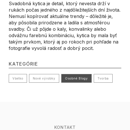
Svadobná kytica je detail, ktorý nevesta drží v
rukách počas jedného z najdôležitejších dní života.
Nemusí kopírovať aktuálne trendy – dôležité je,
aby pôsobila prirodzene a ladila s atmosférou
svadby. Či už pôjde o kaly, konvalinky alebo
odvážnu farebnú kombináciu, kytica by mala byť
takým prvkom, ktorý aj po rokoch pri pohľade na
fotografie vyvolá radosť a dobrý pocit.
KATEGÓRIE
Všetko
Nové výrobky
Osobné Blogy
Tvorba
KONTAKT