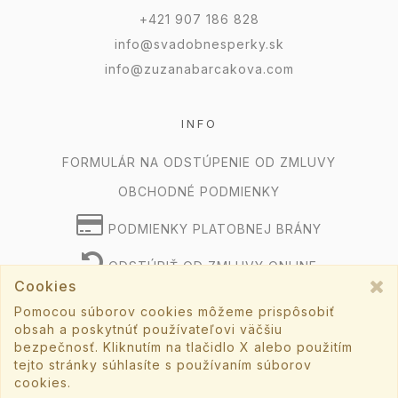
+421 907 186 828
info@svadobnesperky.sk
info@zuzanabarcakova.com
INFO
FORMULÁR NA ODSTÚPENIE OD ZMLUVY
OBCHODNÉ PODMIENKY
PODMIENKY PLATOBNEJ BRÁNY
ODSTÚPIŤ OD ZMLUVY ONLINE
Cookies
Pomocou súborov cookies môžeme prispôsobiť
obsah a poskytnúť používateľovi väčšiu
©2026 svadobnesperky.sk všetky práva vyhradené.
bezpečnosť. Kliknutím na tlačidlo X alebo použitím
Vytvorené systémom
sashe.sk
tejto stránky súhlasíte s používaním súborov
cookies.