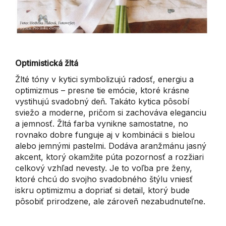
Optimistická žltá
Žlté tóny v kytici symbolizujú radosť, energiu a
optimizmus – presne tie emócie, ktoré krásne
vystihujú svadobný deň. Takáto kytica pôsobí
sviežo a moderne, pričom si zachováva eleganciu
a jemnosť. Žltá farba vynikne samostatne, no
rovnako dobre funguje aj v kombinácii s bielou
alebo jemnými pastelmi. Dodáva aranžmánu jasný
akcent, ktorý okamžite púta pozornosť a rozžiari
celkový vzhľad nevesty. Je to voľba pre ženy,
ktoré chcú do svojho svadobného štýlu vniesť
iskru optimizmu a dopriať si detail, ktorý bude
pôsobiť prirodzene, ale zároveň nezabudnuteľne.