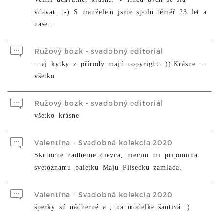
vdávat. :-) S manželem jsme spolu téměř 23 let a
naše...
Ružový bozk - svadobný editoriál
...aj kytky z přírody majú copyright :)).Krásne ...
všetko
Ružový bozk - svadobný editoriál
všetko krásne
Valentína - Svadobná kolekcia 2020
Skutočne nadherne dievča, niečim mi pripomina
svetoznamu baletku Maju Plisecku zamlada.
Valentína - Svadobná kolekcia 2020
šperky sú nádherné a ; na modelke šantivá :)