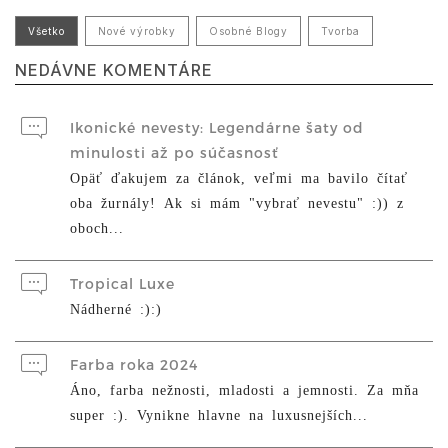
Všetko
Nové výrobky
Osobné Blogy
Tvorba
NEDÁVNE KOMENTÁRE
Ikonické nevesty: Legendárne šaty od
minulosti až po súčasnosť
Opäť ďakujem za článok, veľmi ma bavilo čítať
oba žurnály! Ak si mám "vybrať nevestu" :)) z
oboch...
Tropical Luxe
Nádherné :):)
Farba roka 2024
Áno, farba nežnosti, mladosti a jemnosti. Za mňa
super :). Vynikne hlavne na luxusnejších...