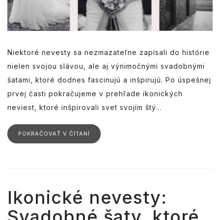
Niektoré nevesty sa nezmazateľne zapísali do histórie
nielen svojou slávou, ale aj výnimočnými svadobnými
šatami, ktoré dodnes fascinujú a inšpirujú. Po úspešnej
prvej časti pokračujeme v prehľade ikonických
neviest, ktoré inšpirovali svet svojím štý...
POKRAČOVAŤ V ČÍTANÍ
Ikonické nevesty:
Svadobné šaty, ktoré