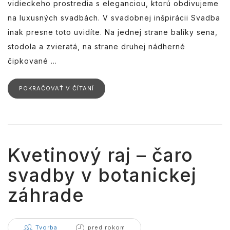
vidieckeho prostredia s eleganciou, ktorú obdivujeme
na luxusných svadbách. V svadobnej inšpirácii Svadba
inak presne toto uvidíte. Na jednej strane balíky sena,
stodola a zvieratá, na strane druhej nádherné
čipkované ...
POKRAČOVAŤ V ČÍTANÍ
Kvetinový raj – čaro
svadby v botanickej
záhrade
Tvorba
pred rokom