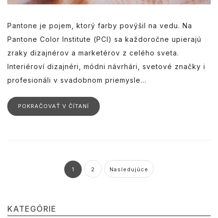
Pantone je pojem, ktorý farby povýšil na vedu. Na
Pantone Color Institute (PCI) sa každoročne upierajú
zraky dizajnérov a marketérov z celého sveta.
Interiéroví dizajnéri, módni návrhári, svetové značky i
profesionáli v svadobnom priemysle...
POKRAČOVAŤ V ČÍTANÍ
1
2
Nasledujúce
KATEGÓRIE