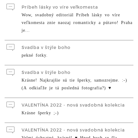
Príbeh lásky vo víre veľkomesta
Wow, svadobný editoriál Príbeh lásky vo víre
veľkomesta znie naozaj romanticky a pútavo! Praha
je...
Svadba v štýle boho
pekné fotky.
Svadba v štýle boho
Krásne! Najkrajšie sú tie šperky, samozrejme. :-)
(A odkiaľže je tá posledná fotografia?) ♥
VALENTÍNA 2022 - nová svadobná kolekcia
Krásne šperky ;-)
VALENTÍNA 2022 - nová svadobná kolekcia
Velmi úchvatné, krásné! ♥ Hned bych se šla