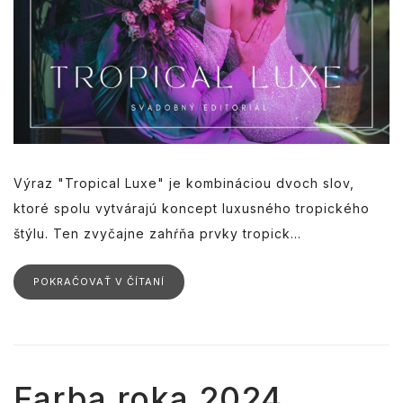
Výraz "Tropical Luxe" je kombináciou dvoch slov,
ktoré spolu vytvárajú koncept luxusného tropického
štýlu. Ten zvyčajne zahŕňa prvky tropick...
POKRAČOVAŤ V ČÍTANÍ
Farba roka 2024