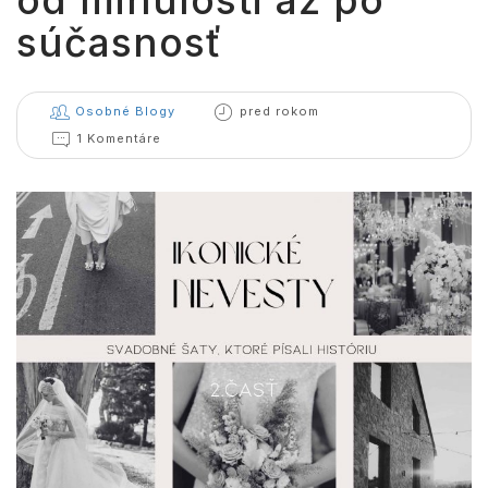
od minulosti až po
súčasnosť
Osobné Blogy
pred rokom
1 Komentáre