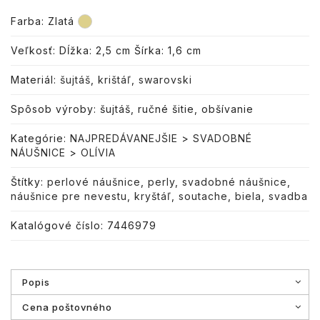
Farba:
Zlatá
Veľkosť: Dĺžka: 2,5 cm Šírka: 1,6 cm
Materiál:
šujtáš
,
krištáľ
,
swarovski
Spôsob výroby: šujtáš, ručné šitie, obšívanie
Kategórie:
NAJPREDÁVANEJŠIE
>
SVADOBNÉ
NÁUŠNICE
>
OLÍVIA
Štítky:
perlové náušnice
,
perly
,
svadobné náušnice
,
náušnice pre nevestu
,
kryštáľ
,
soutache
,
biela
,
svadba
Katalógové číslo: 7446979
Popis
Cena poštovného