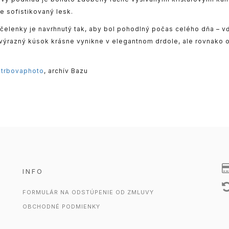
e sofistikovaný lesk.
 čelenky je navrhnutý tak, aby bol pohodlný počas celého dňa – v
výrazný kúsok krásne vynikne v elegantnom drdole, ale rovnako o
Strbovaphoto
, archív Bazu
INFO
FORMULÁR NA ODSTÚPENIE OD ZMLUVY
OBCHODNÉ PODMIENKY