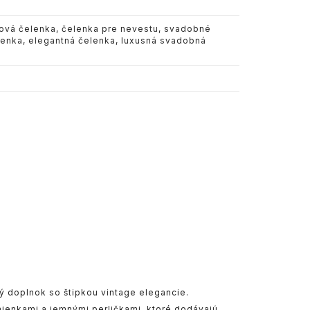
lová čelenka
,
čelenka pre nevestu
,
svadobné
lenka
,
elegantná čelenka
,
luxusná svadobná
ý doplnok so štipkou vintage elegancie.
ienkami a jemnými perličkami, ktoré dodávajú