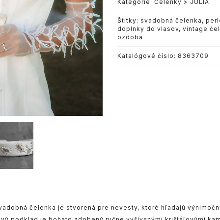
Kategórie:
Čelenky
>
JÚLIA
Štítky:
svadobná čelenka
,
per
doplnky do vlasov
,
vintage če
ozdoba
Katalógové číslo: 8363709
vadobná čelenka je stvorená pre nevesty, ktoré hľadajú výnimočn
vý podklad je bohato zdobený ručne vyšívanými krištáľovými kam