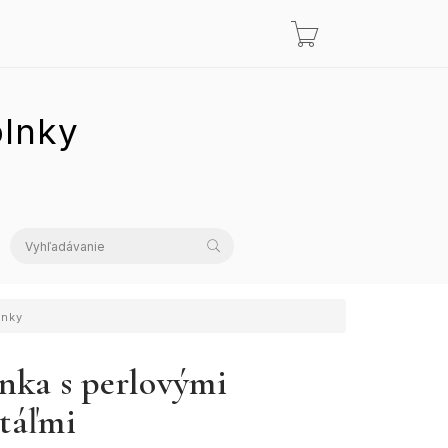
lnky
lnky
nka s perlovými
štáľmi