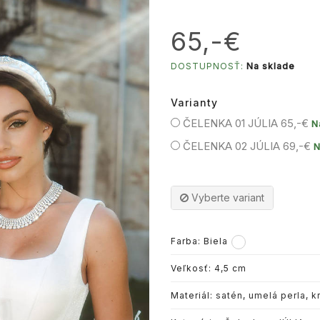
65,-€
DOSTUPNOSŤ:
Na sklade
Varianty
ČELENKA 01 JÚLIA
65,-€
N
ČELENKA 02 JÚLIA
69,-€
N
Vyberte variant
Farba:
Biela
Veľkosť: 4,5 cm
Materiál:
satén
,
umelá perla
,
kr