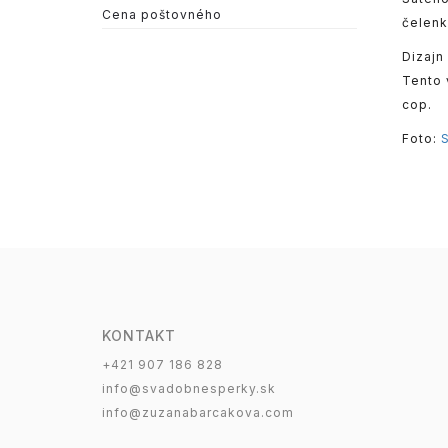
Cena poštovného
čelenk
Dizajn
Tento 
cop.
Foto:
KONTAKT
+421 907 186 828
info@svadobnesperky.sk
info@zuzanabarcakova.com