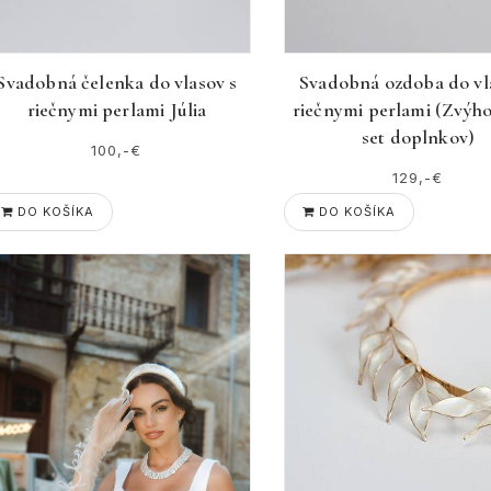
Svadobná čelenka do vlasov s
Svadobná ozdoba do vl
riečnymi perlami Júlia
riečnymi perlami (Zvýh
set doplnkov)
100,-€
129,-€
DO KOŠÍKA
DO KOŠÍKA