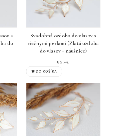
asov s
Svadobná ozdoba do vlasov s
oba do
riečnymi perlami (Zlatá ozdoba
do vlasov + náušnice)
85,-€
DO KOŠÍKA