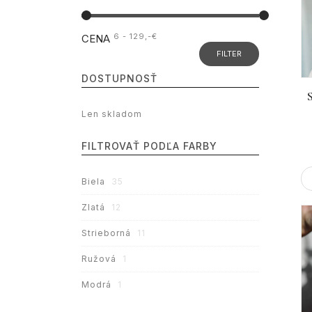
6 - 129
,-€
CENA
DOSTUPNOSŤ
Len skladom
FILTROVAŤ PODĽA FARBY
Biela
35
Zlatá
12
Strieborná
11
Ružová
1
Modrá
1