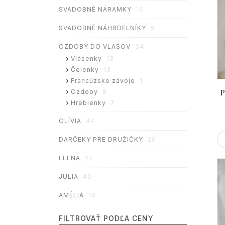
SVADOBNÉ NÁRAMKY
16
SVADOBNÉ NÁHRDELNÍKY
9
OZDOBY DO VLASOV
34
Vlásenky
13
Čelenky
13
Francúzske závoje
1
P
Ozdoby
8
Hrebienky
7
OLÍVIA
44
DARČEKY PRE DRUŽIČKY
29
ELENA
27
JÚLIA
40
AMÉLIA
16
FILTROVAŤ PODĽA CENY