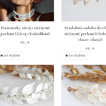
Francúzsky závoj s riečnymi
Svadobná ozdoba do vl
perlami (Závoj s krištálikmi)
riečnymi perlami (Ozd
vlasov /zlatá/)
45,-€
49,-€
DO KOŠÍKA
DO KOŠÍKA