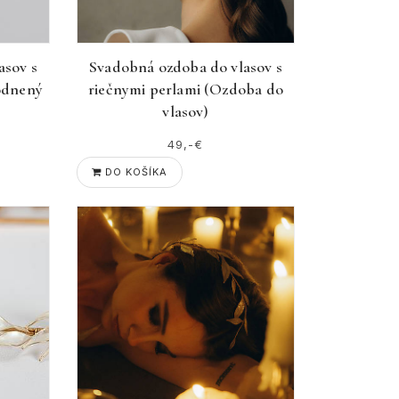
asov s
Svadobná ozdoba do vlasov s
odnený
riečnymi perlami (Ozdoba do
vlasov)
49,-€
DO KOŠÍKA