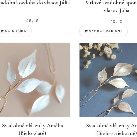
vadobná ozdoba do vlasov Júlia
Perlové svadobné spon
vlasov Júlia
45,-€
10,-€
DO KOŠÍKA
VYBRAŤ VARIANT
Svadobné vlásenky Amélia
Svadobné vlásenky Am
(Bielo-zlaté)
(Bielo-strieborné