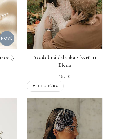
NOVÉ
asov (7
Svadobná čelenka s kvetmi
Elena
45,-€
DO KOŠÍKA