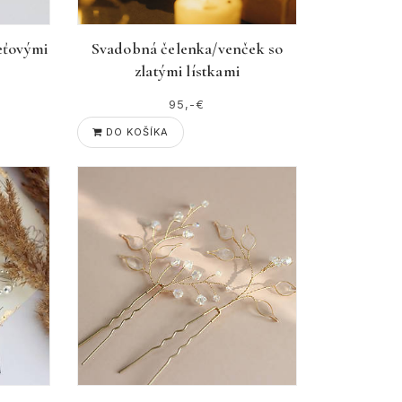
eťovými
Svadobná čelenka/venček so
zlatými lístkami
95,-€
DO KOŠÍKA