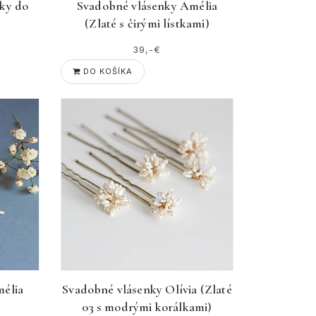
ky do
Svadobné vlásenky Amélia
(Zlaté s čirými lístkami)
39,-€
DO KOŠÍKA
élia
Svadobné vlásenky Olívia (Zlaté
)
03 s modrými korálkami)