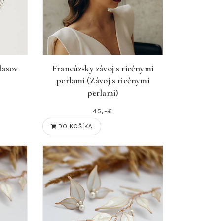
lasov
Francúzsky závoj s riečnymi
perlami (Závoj s riečnymi
perlami)
45,-€
DO KOŠÍKA