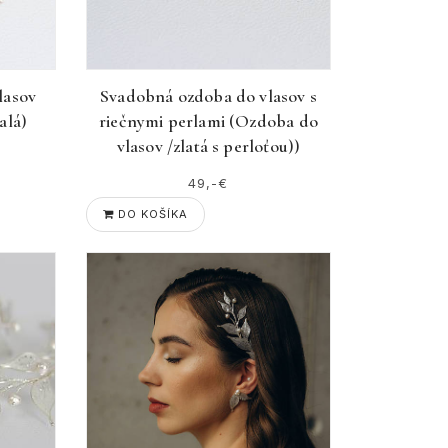
lasov
Svadobná ozdoba do vlasov s
alá)
riečnymi perlami (Ozdoba do
vlasov /zlatá s perloťou))
49,-€
DO KOŠÍKA